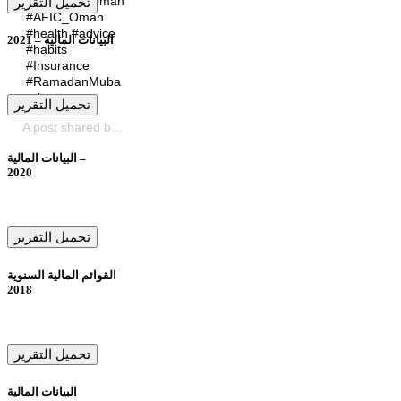
fluid loss. #Oman
تحميل التقرير
#AFIC_Oman
#health #advice
البيانات المالية – 2021
#habits
#Insurance
#RamadanMuba
rak
تحميل التقرير
(@arabiafalconsaog) o
شركة صقر العربية للتأمين
A post shared by
البيانات المالية –
2020
تحميل التقرير
القوائم المالية السنوية
2018
تحميل التقرير
البيانات المالية