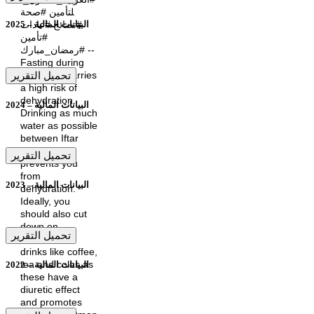
لتأمين #صحة
#نصائح #عادات
البيانات المالية – 2025
#تأمين
#رمضان_مبارك --
Fasting during
تحميل التقرير
Ramadan carries
a high risk of
dehydration.
البيانات المالية – 2024
Drinking as much
water as possible
between Iftar
and Suhoor,
تحميل التقرير
prevents you
from
البيانات المالية – 2023
dehydration.
Ideally, you
should also cut
down on
تحميل التقرير
caffeinated
drinks like coffee,
tea and colas as
البيانات المالية – 2022
these have a
diuretic effect
and promotes