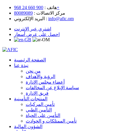
900 660 24 968+
هاتف :
مركز الاتصالات :
80089089
info@afic.om
البريد الإلكتروني :
اشتري عبر الإنترنت
احصل على عرض أسعار
الصفحة الرئيسية
نبذة عنا
من نحن
الرؤية والأهداف
أعضاء مجلس الإدارة
سياسة الإبلاغ عن المخالفات
فريق الإدارة
المنتجات التأمينية
تأمين المركبات
التأمين الطبي
التأمين على الحياة
تأمين الممتلكات و الحوادث
الشؤون المالية