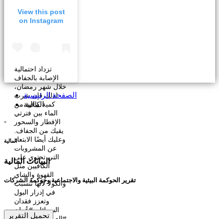
View this post
on Instagram
تزداد احتمالية
الإصابة بالجفاف
خلال شهر رمضان،
لذلك فإن شرب
كمية كافية من
المالية
الماء بين فترتي
-
الإفطار والسحور
يقيك من الجفاف.
وعليك أيضًا الابتعاد
المالية
عن المشروبات
التي تحتوي على
البيانات المالية
الكافيين مثل
القهوة والشاي
تقرير الحوكمة البيئية والاجتماعية وحوكمة الشركات
والكولا لأنها تتسبب
في إدرار البول
وتعزز فقدان
السوائل. #عُمان
تحميل التقرير
#العربية_فالكون_ل