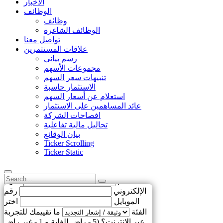
الأخبار
الوظائف
وظائف
الوظائف الشاغرة
تواصل معنا
علاقات المستثمرين
رسم بياني
مجموعات الأسهم
تنبيهات سعر السهم
الاستثمار حاسبة
استعلام عن أسعار السهم
عائد المساهمين على الاستثمار
افصاحات الشركة
تحاليل مالية تفاعلية
بيان الوقائع
Ticker Scrolling
Ticker Static
الاسم
البريد
ساعدنا لتحسين!
الإلكتروني
رقم
الموبايل
اختر
الفئة
ما تقييمك للتجربة
عبر الإنترنت؟ (5 - راضٍ للغاية و 1 - غير راضٍ