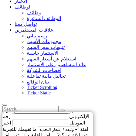
الأخبار
الوظائف
وظائف
الوظائف الشاغرة
تواصل معنا
علاقات المستثمرين
رسم بياني
مجموعات الأسهم
تنبيهات سعر السهم
الاستثمار حاسبة
استعلام عن أسعار السهم
عائد المساهمين على الاستثمار
افصاحات الشركة
تحاليل مالية تفاعلية
بيان الوقائع
Ticker Scrolling
Ticker Static
الاسم
البريد
ساعدنا لتحسين!
الإلكتروني
رقم
الموبايل
اختر
الفئة
ما تقييمك للتجربة
عبر الإنترنت؟ (5 - راضٍ للغاية و 1 - غير راضٍ