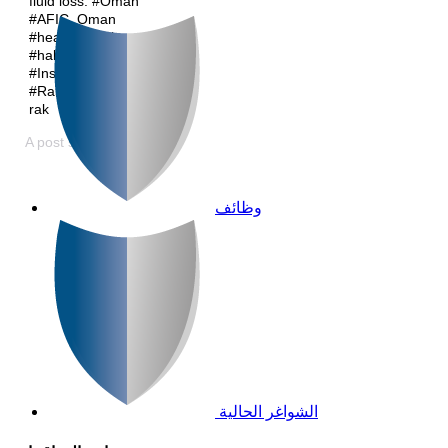
fluid loss. #Oman
#AFIC_Oman
#health #advice
#habits
#Insurance
#RamadanMuba
rak
(@arabiafalconsaog) o
شركة صقر العربية للتأمين
A post shared by
وظائف
الشواغر الحالية