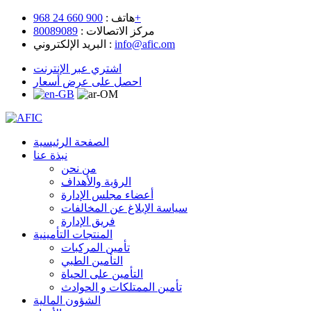
900 660 24 968+
هاتف :
مركز الاتصالات :
80089089
info@afic.om
البريد الإلكتروني :
اشتري عبر الإنترنت
احصل على عرض أسعار
الصفحة الرئيسية
نبذة عنا
من نحن
الرؤية والأهداف
أعضاء مجلس الإدارة
سياسة الإبلاغ عن المخالفات
فريق الإدارة
المنتجات التأمينية
تأمين المركبات
التأمين الطبي
التأمين على الحياة
تأمين الممتلكات و الحوادث
الشؤون المالية