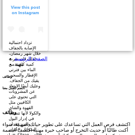
View this post
on Instagram
تزداد احتمالية
الإصابة بالجفاف
خلال شهر رمضان،
لذلك فإن شرب
كمية كافية من
مهنة
الماء بين فترتي
الإفطار والسحور
وظائف
يقيك من الجفاف.
وعليك أيضًا الابتعاد
انضم للعمل معنا:
عن المشروبات
التي تحتوي على
الكافيين مثل
القهوة والشاي
وظائف
والكولا لأنها تتسبب
في إدرار البول
وتعزز فقدان
اكتشف فرص العمل التي تساعدك على تطوير حياتك المهنية، سواء
السوائل. #عُمان
أكنت طالبًا أو حديث التخرج أو صاحب خبرة مهنية اكتشف البصمة
#العربية_فالكون_ل