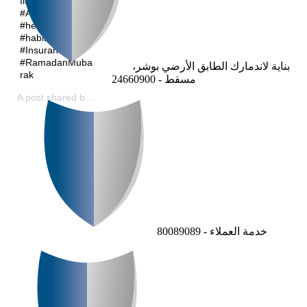
fluid loss. #Oman
#AFIC_Oman
#health #advice
#habits
#Insurance
#RamadanMuba
بناية لاندمارك الطابق الأرضي بوشر،
rak
مسقط - 24660900
(@arabiafalconsaog) o
شركة صقر العربية للتأمين
A post shared by
خدمة العملاء - 80089089