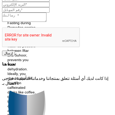
لتأمين #صحة
#نصائح #عادات
#تأمين
#رمضان_مبارك --
Fasting during
Ramadan carries
a high risk of
dehydration.
Drinking as much
water as possible
between Iftar
and Suhoor,
prevents you
تجدنا هنا
from
dehydration.
Ideally, you
should also cut
إذا كانت لديك أي أسئلة تتعلق بمنتجاتنا وخدماتنا التأمينية ، فيرجى
down on
الاتصال بـ:
caffeinated
drinks like coffee,
tea and colas as
these have a
diuretic effect
and promotes