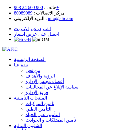
900 660 24 968+
هاتف :
مركز الاتصالات :
80089089
info@afic.om
البريد الإلكتروني :
اشتري عبر الإنترنت
احصل على عرض أسعار
الصفحة الرئيسية
نبذة عنا
من نحن
الرؤية والأهداف
أعضاء مجلس الإدارة
سياسة الإبلاغ عن المخالفات
فريق الإدارة
المنتجات التأمينية
تأمين المركبات
التأمين الطبي
التأمين على الحياة
تأمين الممتلكات و الحوادث
الشؤون المالية