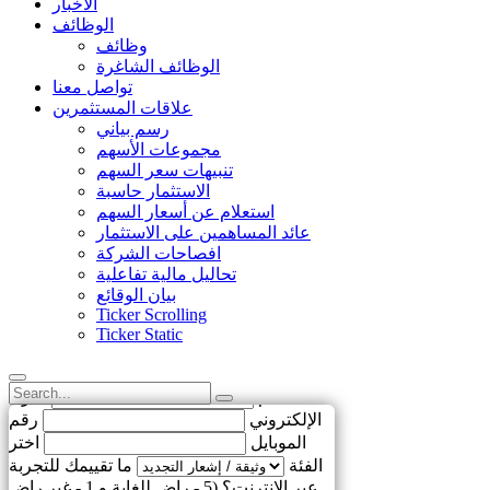
الأخبار
الوظائف
وظائف
الوظائف الشاغرة
تواصل معنا
علاقات المستثمرين
رسم بياني
مجموعات الأسهم
تنبيهات سعر السهم
الاستثمار حاسبة
استعلام عن أسعار السهم
عائد المساهمين على الاستثمار
افصاحات الشركة
تحاليل مالية تفاعلية
بيان الوقائع
Ticker Scrolling
Ticker Static
الاسم
البريد
ساعدنا لتحسين!
الإلكتروني
رقم
الموبايل
اختر
الفئة
ما تقييمك للتجربة
عبر الإنترنت؟ (5 - راضٍ للغاية و 1 - غير راضٍ